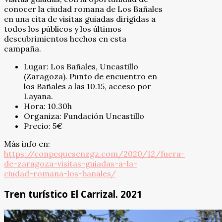
conocer la ciudad romana de Los Bañales
en una cita de visitas guiadas dirigidas a
todos los públicos y los últimos
descubrimientos hechos en esta
campaña.
Lugar: Los Bañales, Uncastillo
(Zaragoza). Punto de encuentro en
los Bañales a las 10.15, acceso por
Layana.
Hora: 10.30h
Organiza: Fundación Uncastillo
Precio: 5€
Más info en:
https://conpequesenzgz.com/2020/12/fuera-
de-zaragoza-visitas-guiadas-a-la-
ciudad-romana-los-banales/
Tren turístico El Carrizal. 2021