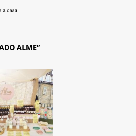
s a casa
ADO ALME”