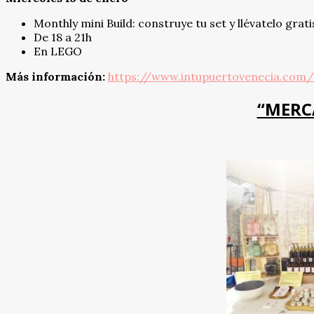
Monthly mini Build: construye tu set y llévatelo grati
De 18 a 21h
En LEGO
Más información:
https://www.intupuertovenecia.com/
“MERC