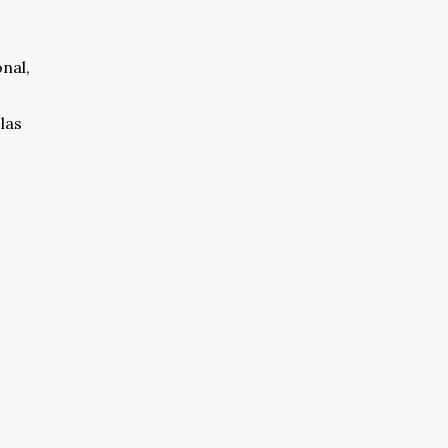
nal,
las