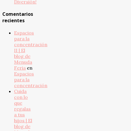
Diversión!
Comentarios
recientes
Espacios
para la
concentración
II | El
blog de
Menuda
Feria
en
Espacios
para la
concentración
Cuida
con lo
que
regalas
a tus
hijos | El
blog de