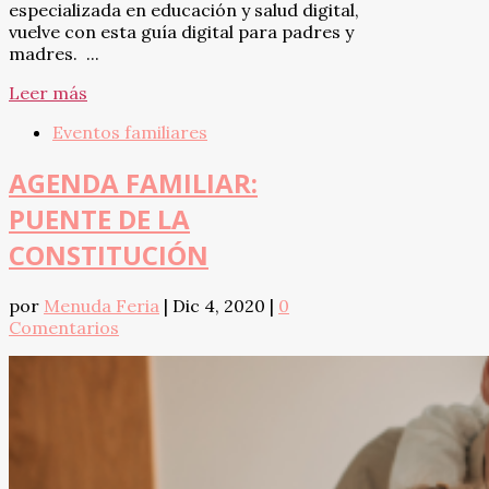
especializada en educación y salud digital,
vuelve con esta guía digital para padres y
madres. ...
Leer más
Eventos familiares
AGENDA FAMILIAR:
PUENTE DE LA
CONSTITUCIÓN
por
Menuda Feria
|
Dic 4, 2020
|
0
Comentarios