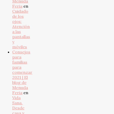
Menuda
Feria
en
Cuidado
de los
ojos:
Atención
a las
pantallas
y
móviles
Consejos
para
familias
para
comenzar
2021 | El
blog de
Menuda
Feria
en
Vida
Sana.
Desde
casa y