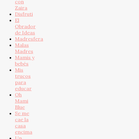
con
Zaira
Disfruti
El
Obrador
de Ideas
Madresfera
Malas
Madres
Mamis y
bebés
Mis
trucos
para
educar
Oh
Mami
Blue
Se me
cae la
casa
encima
Un