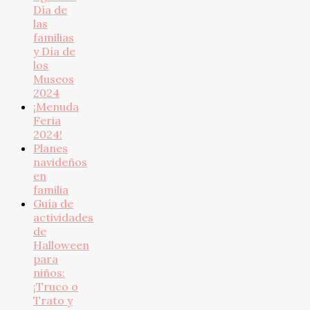
Día de
las
familias
y Día de
los
Museos
2024
¡Menuda
Feria
2024!
Planes
navideños
en
familia
Guía de
actividades
de
Halloween
para
niños:
¡Truco o
Trato y