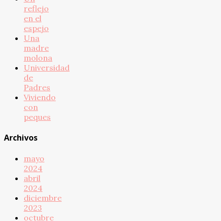
reflejo
en el
espejo
Una
madre
molona
Universidad
de
Padres
Viviendo
con
peques
Archivos
mayo
2024
abril
2024
diciembre
2023
octubre