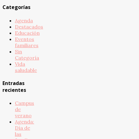
Categorías
Agenda
Destacados
Educación
Eventos
familiares
Sin
Categoría
Vida
saludable
Entradas
recientes
Campus
de
verano
Agenda:
Día de
las