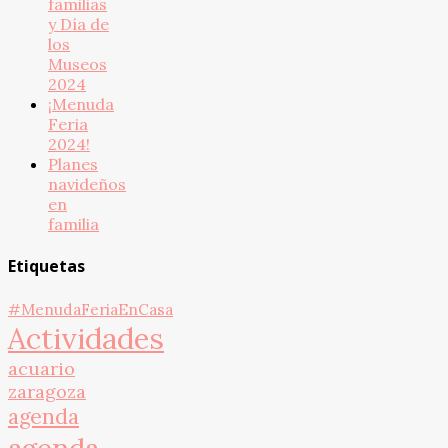
familias
y Día de
los
Museos
2024
¡Menuda
Feria
2024!
Planes
navideños
en
familia
Etiquetas
#MenudaFeriaEnCasa
Actividades
acuario
zaragoza
agenda
agenda