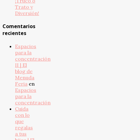
¡Truco o
Trato y
Diversión!
Comentarios
recientes
Espacios
para la
concentración
II | El
blog de
Menuda
Feria
en
Espacios
para la
concentración
Cuida
con lo
que
regalas
a tus