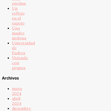
encima
Un
reflejo
en el
espejo
Una
madre
molona
Universidad
de
Padres
Viviendo
con
peques
Archivos
mayo
2024
abril
2024
diciembre