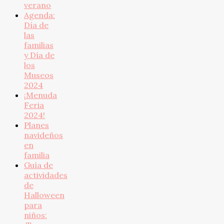
verano
Agenda:
Día de
las
familias
y Día de
los
Museos
2024
¡Menuda
Feria
2024!
Planes
navideños
en
familia
Guía de
actividades
de
Halloween
para
niños: