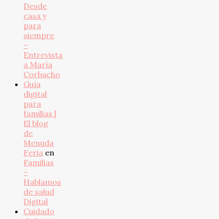
Desde
casa y
para
siempre
–
Entrevista
a María
Corbacho
Guía
digital
para
familias |
El blog
de
Menuda
Feria
en
Familias
–
Hablamos
de salud
Digital
Cuidado