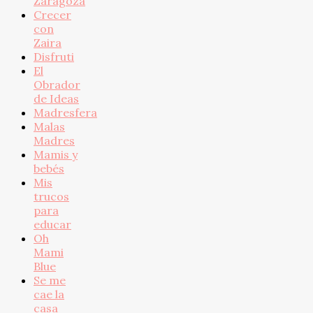
Zaragoza
Crecer
con
Zaira
Disfruti
El
Obrador
de Ideas
Madresfera
Malas
Madres
Mamis y
bebés
Mis
trucos
para
educar
Oh
Mami
Blue
Se me
cae la
casa