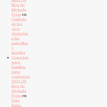
hijos | El
blog de
Menuda
Feria
en
Cuidado
de los
ojos:
Atención
a las
pantallas
y
móviles
Consejos
para
familias
para
comenzar
2021 | El
blog de
Menuda
Feria
en
Vida
Sana.