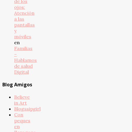
de los
ojos:
Atención
a las
pantallas
y
móviles
en
Familias
–
Hablamos
de salud
Digital
Blog Amigos
Believe
in Art
Blogssipgirl
Con
peques
en