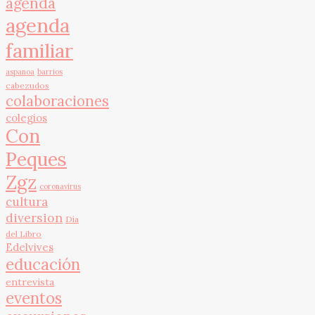
agenda
agenda
familiar
aspanoa
barrios
cabezudos
colaboraciones
colegios
Con
Peques
Zgz
coronavirus
cultura
diversion
Día
del Libro
Edelvives
educación
entrevista
eventos