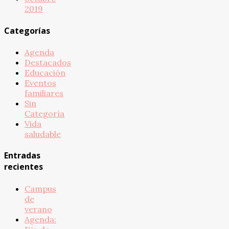
2019
Categorías
Agenda
Destacados
Educación
Eventos
familiares
Sin
Categoría
Vida
saludable
Entradas
recientes
Campus
de
verano
Agenda: