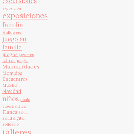
excursiones
exposicion
exposiciones
familia
Halloween
juego en
familia
juegos
juguetes
Libros
magia
Manualidades
Menudos
Encuentros
MUSEO
Navidad
niños
paula
cibernautica
Planes
Salud
salud digital
solidario
talleres