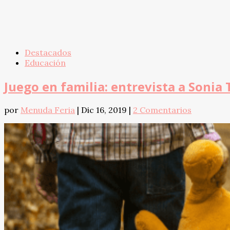
Destacados
Educación
Juego en familia: entrevista a Sonia 
por
Menuda Feria
|
Dic 16, 2019
|
2 Comentarios