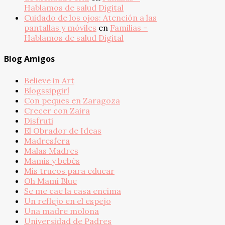
Hablamos de salud Digital
Cuidado de los ojos: Atención a las
pantallas y móviles
en
Familias –
Hablamos de salud Digital
Blog Amigos
Believe in Art
Blogssipgirl
Con peques en Zaragoza
Crecer con Zaira
Disfruti
El Obrador de Ideas
Madresfera
Malas Madres
Mamis y bebés
Mis trucos para educar
Oh Mami Blue
Se me cae la casa encima
Un reflejo en el espejo
Una madre molona
Universidad de Padres