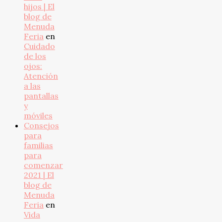
hijos | El
blog de
Menuda
Feria
en
Cuidado
de los
ojos:
Atención
a las
pantallas
y
móviles
Consejos
para
familias
para
comenzar
2021 | El
blog de
Menuda
Feria
en
Vida