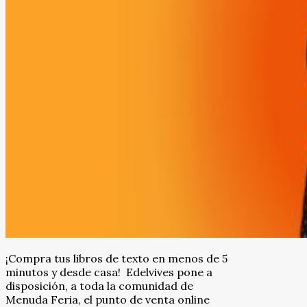
¡Compra tus libros de texto en menos de 5
minutos y desde casa! Edelvives pone a
disposición, a toda la comunidad de
Menuda Feria, el punto de venta online