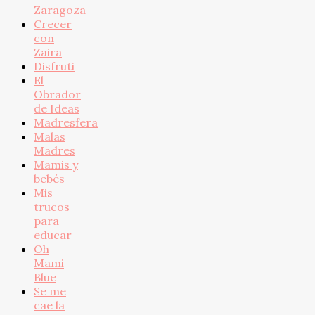
Zaragoza
Crecer
con
Zaira
Disfruti
El
Obrador
de Ideas
Madresfera
Malas
Madres
Mamis y
bebés
Mis
trucos
para
educar
Oh
Mami
Blue
Se me
cae la