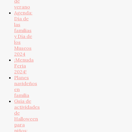
de
verano
Agenda:
Día de
las
familias
y Día de
los
Museos
2024
¡Menuda
Feria
2024!
Planes
navideños
en
familia
Guía de
actividades
de
Halloween
para
niños: