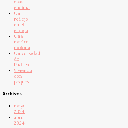
casa
encima
Un
reflejo
en el
espejo
Una
madre
molona
Universidad
de
Padres
Viviendo
con
peques
Archivos
mayo
2024
abril
2024