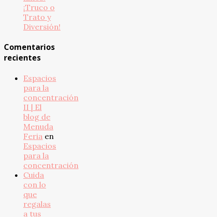
¡Truco o
Trato y
Diversión!
Comentarios
recientes
Espacios
para la
concentración
II | El
blog de
Menuda
Feria
en
Espacios
para la
concentración
Cuida
con lo
que
regalas
a tus