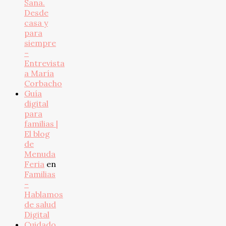
Sana.
Desde
casa y
para
siempre
–
Entrevista
a María
Corbacho
Guía
digital
para
familias |
El blog
de
Menuda
Feria
en
Familias
–
Hablamos
de salud
Digital
Cuidado