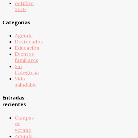
octubre
2019
Categorías
Agenda
Destacados
Educación
Eventos
familiares
Sin
Categoría
Vida
saludable
Entradas
recientes
Campus
de
verano
Agenda: