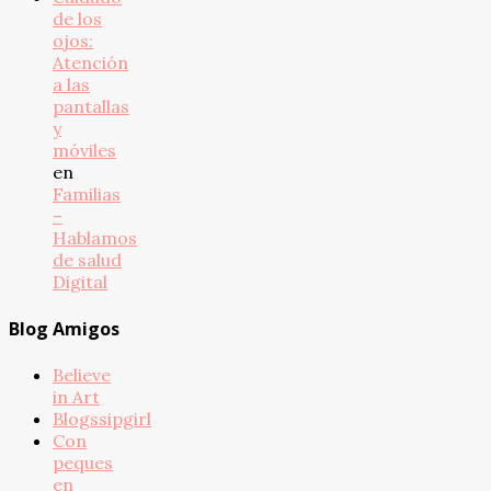
de los
ojos:
Atención
a las
pantallas
y
móviles
en
Familias
–
Hablamos
de salud
Digital
Blog Amigos
Believe
in Art
Blogssipgirl
Con
peques
en