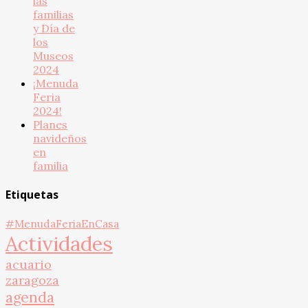
las
familias
y Día de
los
Museos
2024
¡Menuda
Feria
2024!
Planes
navideños
en
familia
Etiquetas
#MenudaFeriaEnCasa
Actividades
acuario
zaragoza
agenda