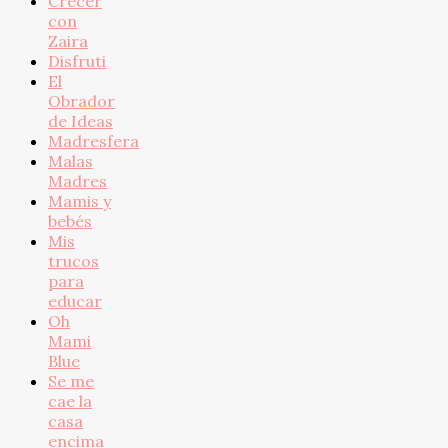
Crecer
con
Zaira
Disfruti
El
Obrador
de Ideas
Madresfera
Malas
Madres
Mamis y
bebés
Mis
trucos
para
educar
Oh
Mami
Blue
Se me
cae la
casa
encima