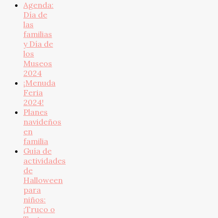
Agenda:
Día de
las
familias
y Día de
los
Museos
2024
¡Menuda
Feria
2024!
Planes
navideños
en
familia
Guía de
actividades
de
Halloween
para
niños:
¡Truco o