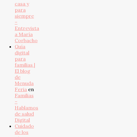
casa y
para
siempre
–
Entrevista
a María
Corbacho
Guía
digital
para
familias |
El blog
de
Menuda
Feria
en
Familias
–
Hablamos
de salud
Digital
Cuidado
de los