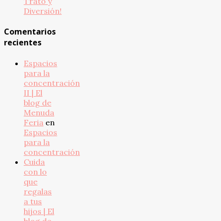
Trato y
Diversión!
Comentarios
recientes
Espacios
para la
concentración
II | El
blog de
Menuda
Feria
en
Espacios
para la
concentración
Cuida
con lo
que
regalas
a tus
hijos | El