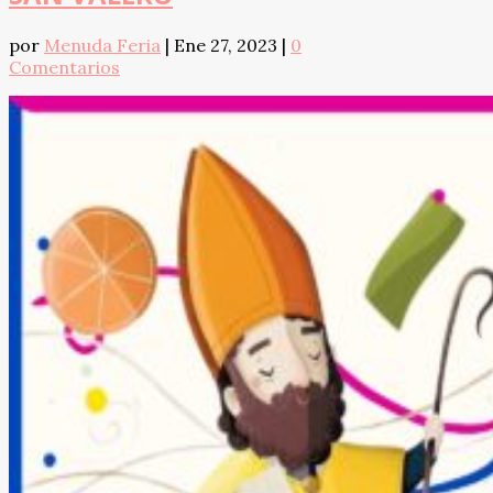
por
Menuda Feria
|
Ene 27, 2023
|
0
Comentarios