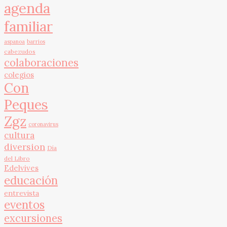
agenda
familiar
aspanoa
barrios
cabezudos
colaboraciones
colegios
Con
Peques
Zgz
coronavirus
cultura
diversion
Día
del Libro
Edelvives
educación
entrevista
eventos
excursiones