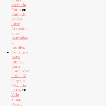
blog de
Menuda
Feria
en
Cuidado
de los
ojos:
Atención
a las
pantallas
y
móviles
Consejos
para
familias
para
comenzar
2021 | El
blog de
Menuda
Feria
en
Vida
Sana.
Desde