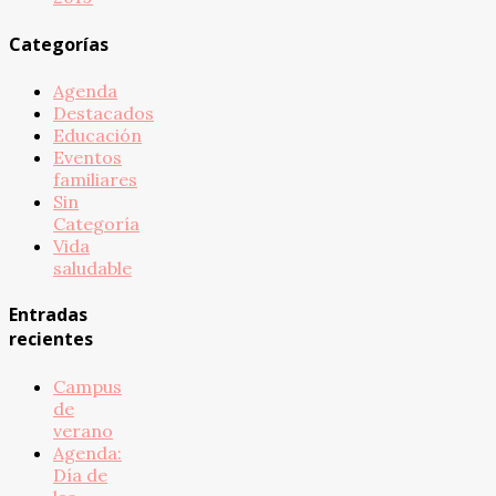
Categorías
Agenda
Destacados
Educación
Eventos
familiares
Sin
Categoría
Vida
saludable
Entradas
recientes
Campus
de
verano
Agenda:
Día de