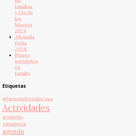
las
familias
y Día de
los
Museos
2024
¡Menuda
Feria
2024!
Planes
navideños
en
familia
Etiquetas
#MenudaFeriaEnCasa
Actividades
acuario
zaragoza
agenda