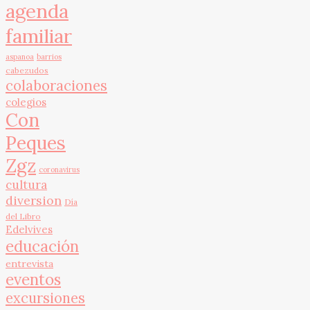
agenda
familiar
aspanoa
barrios
cabezudos
colaboraciones
colegios
Con
Peques
Zgz
coronavirus
cultura
diversion
Día
del Libro
Edelvives
educación
entrevista
eventos
excursiones