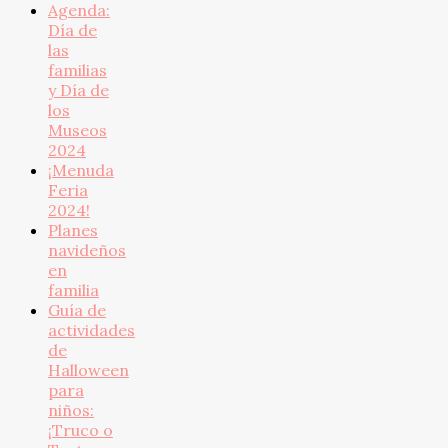
Agenda:
Día de
las
familias
y Día de
los
Museos
2024
¡Menuda
Feria
2024!
Planes
navideños
en
familia
Guía de
actividades
de
Halloween
para
niños:
¡Truco o