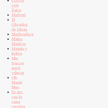
Crecer
con
Zaira
Disfruti
El
Obrador
de Ideas
Madresfera
Malas
Madres
Mamis y
bebés
Mis
trucos
para
educar
Oh
Mami
Blue
Se me
cae la
casa
encima