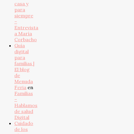
casa y
para
siempre
–
Entrevista
a María
Corbacho
Guía
digital
para
familias |
El blog
de
Menuda
Feria
en
Familias
–
Hablamos
de salud
Digital
Cuidado
de los