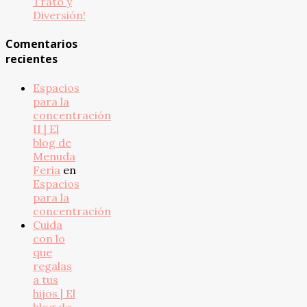
Trato y
Diversión!
Comentarios
recientes
Espacios
para la
concentración
II | El
blog de
Menuda
Feria
en
Espacios
para la
concentración
Cuida
con lo
que
regalas
a tus
hijos | El