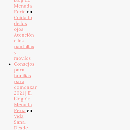
blog de
Menuda
Feria
en
Cuidado
de los
ojos:
Atención
a las
pantallas
y
móviles
Consejos
para
familias
para
comenzar
2021 | El
blog de
Menuda
Feria
en
Vida
Sana.
Desde