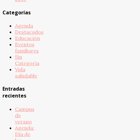
Categorías
Agenda
Destacados
Educación
Eventos
familiares
Sin
Categoría
Vida
saludable
Entradas
recientes
Campus
de
verano
Agenda:
Día de