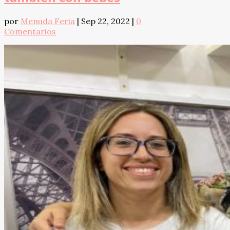
por
Menuda Feria
|
Sep 22, 2022
|
0
Comentarios