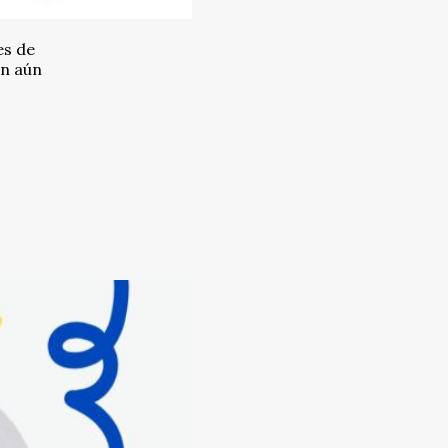
es de
on aún