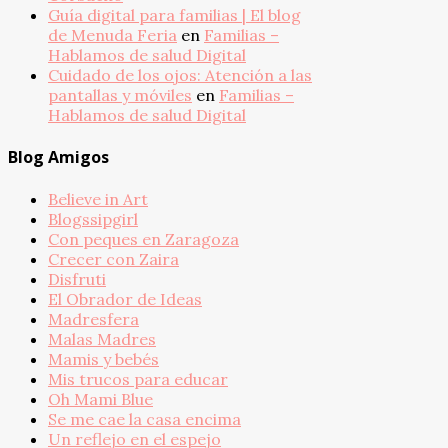
Guía digital para familias | El blog
de Menuda Feria
en
Familias –
Hablamos de salud Digital
Cuidado de los ojos: Atención a las
pantallas y móviles
en
Familias –
Hablamos de salud Digital
Blog Amigos
Believe in Art
Blogssipgirl
Con peques en Zaragoza
Crecer con Zaira
Disfruti
El Obrador de Ideas
Madresfera
Malas Madres
Mamis y bebés
Mis trucos para educar
Oh Mami Blue
Se me cae la casa encima
Un reflejo en el espejo