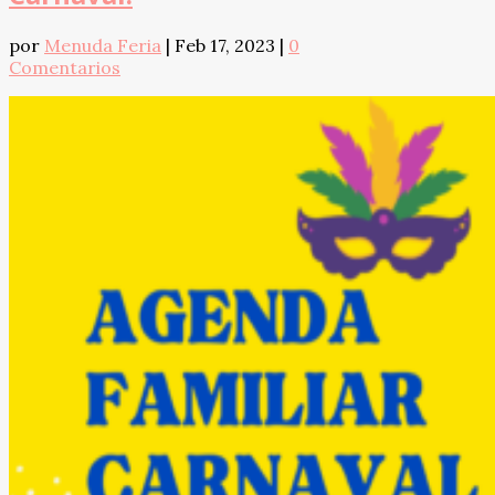
por
Menuda Feria
|
Feb 17, 2023
|
0
Comentarios