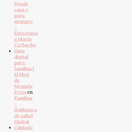
Desde
casa y
para
siempre
–
Entrevista
a María
Corbacho
Guía
digital
para
familias |
El blog
de
Menuda
Feria
en
Familias
–
Hablamos
de salud
Digital
Cuidado