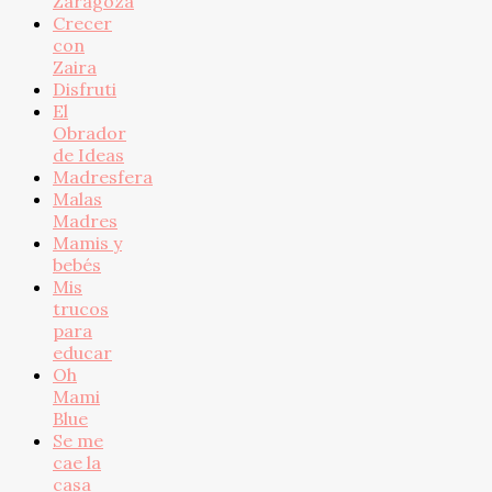
Zaragoza
Crecer
con
Zaira
Disfruti
El
Obrador
de Ideas
Madresfera
Malas
Madres
Mamis y
bebés
Mis
trucos
para
educar
Oh
Mami
Blue
Se me
cae la
casa