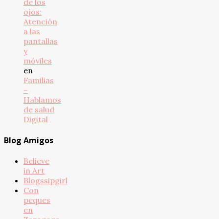
de los
ojos:
Atención
a las
pantallas
y
móviles
en
Familias
–
Hablamos
de salud
Digital
Blog Amigos
Believe
in Art
Blogssipgirl
Con
peques
en