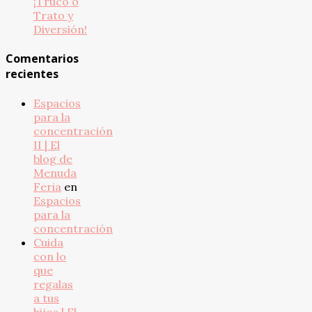
¡Truco o
Trato y
Diversión!
Comentarios
recientes
Espacios
para la
concentración
II | El
blog de
Menuda
Feria
en
Espacios
para la
concentración
Cuida
con lo
que
regalas
a tus