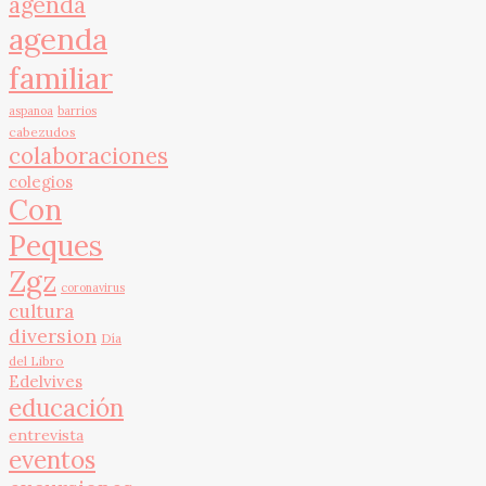
agenda
agenda
familiar
aspanoa
barrios
cabezudos
colaboraciones
colegios
Con
Peques
Zgz
coronavirus
cultura
diversion
Día
del Libro
Edelvives
educación
entrevista
eventos