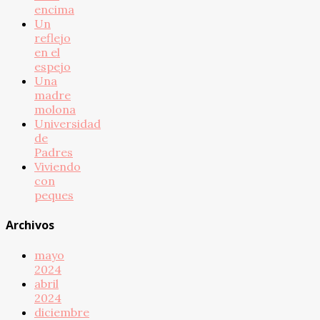
encima
Un
reflejo
en el
espejo
Una
madre
molona
Universidad
de
Padres
Viviendo
con
peques
Archivos
mayo
2024
abril
2024
diciembre