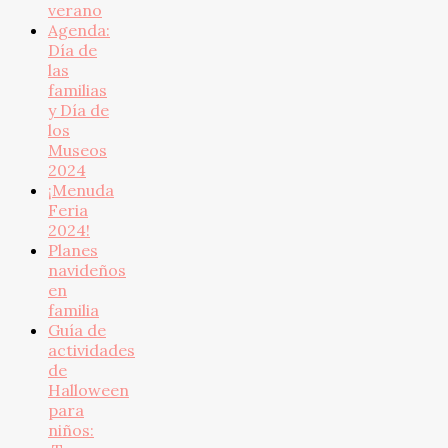
verano
Agenda:
Día de
las
familias
y Día de
los
Museos
2024
¡Menuda
Feria
2024!
Planes
navideños
en
familia
Guía de
actividades
de
Halloween
para
niños: