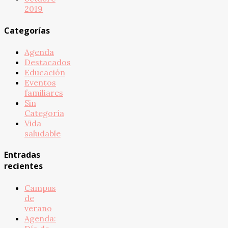
2019
Categorías
Agenda
Destacados
Educación
Eventos
familiares
Sin
Categoría
Vida
saludable
Entradas
recientes
Campus
de
verano
Agenda: