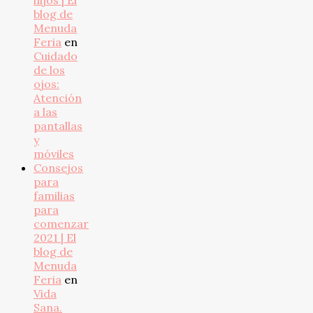
hijos | El
blog de
Menuda
Feria
en
Cuidado
de los
ojos:
Atención
a las
pantallas
y
móviles
Consejos
para
familias
para
comenzar
2021 | El
blog de
Menuda
Feria
en
Vida
Sana.