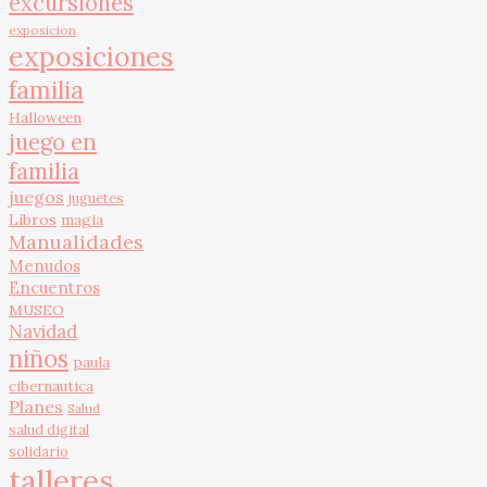
excursiones
exposicion
exposiciones
familia
Halloween
juego en
familia
juegos
juguetes
Libros
magia
Manualidades
Menudos
Encuentros
MUSEO
Navidad
niños
paula
cibernautica
Planes
Salud
salud digital
solidario
talleres