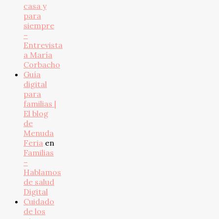
casa y
para
siempre
–
Entrevista
a María
Corbacho
Guía
digital
para
familias |
El blog
de
Menuda
Feria
en
Familias
–
Hablamos
de salud
Digital
Cuidado
de los