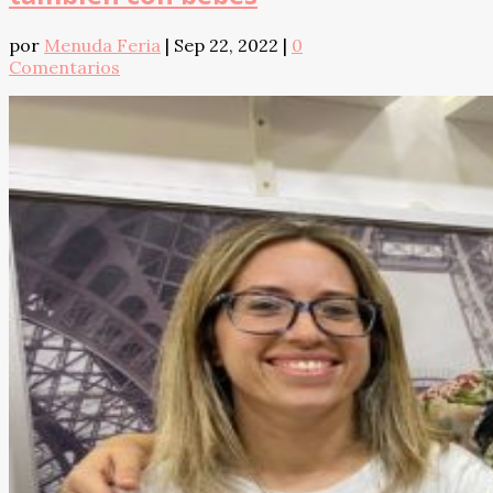
por
Menuda Feria
|
Sep 22, 2022
|
0
Comentarios