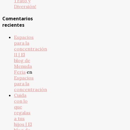
Trato y
Diversión!
Comentarios
recientes
Espacios
para la
concentración
II | El
blog de
Menuda
Feria
en
Espacios
para la
concentración
Cuida
con lo
que
regalas
a tus
hijos | El