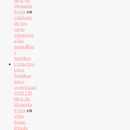
blog de
Menuda
Feria
en
Cuidado
de los
ojos:
Atención
a las
pantallas
y
móviles
Consejos
para
familias
para
comenzar
2021 | El
blog de
Menuda
Feria
en
Vida
Sana.
Desde