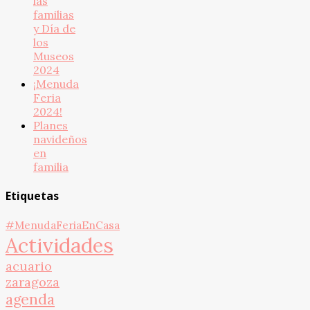
las
familias
y Día de
los
Museos
2024
¡Menuda
Feria
2024!
Planes
navideños
en
familia
Etiquetas
#MenudaFeriaEnCasa
Actividades
acuario
zaragoza
agenda