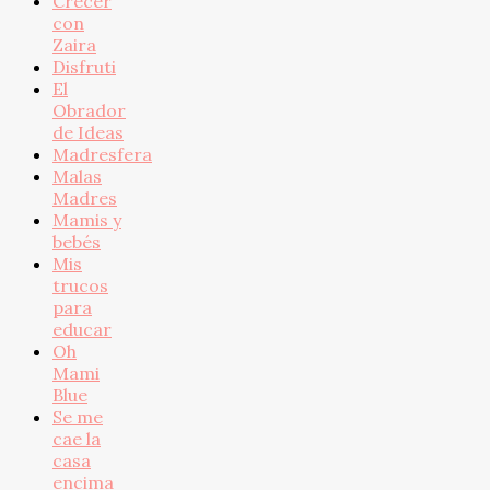
Crecer
con
Zaira
Disfruti
El
Obrador
de Ideas
Madresfera
Malas
Madres
Mamis y
bebés
Mis
trucos
para
educar
Oh
Mami
Blue
Se me
cae la
casa
encima