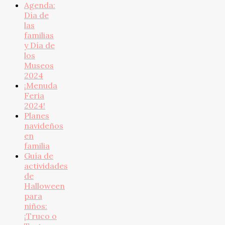
Agenda:
Día de
las
familias
y Día de
los
Museos
2024
¡Menuda
Feria
2024!
Planes
navideños
en
familia
Guía de
actividades
de
Halloween
para
niños:
¡Truco o