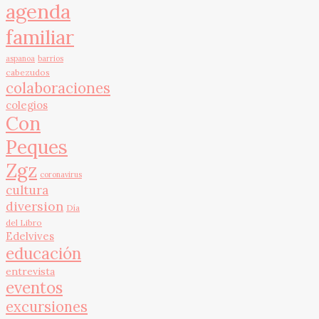
agenda
familiar
aspanoa
barrios
cabezudos
colaboraciones
colegios
Con
Peques
Zgz
coronavirus
cultura
diversion
Día
del Libro
Edelvives
educación
entrevista
eventos
excursiones