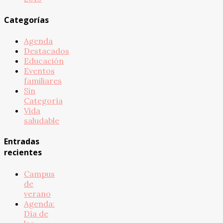
Categorías
Agenda
Destacados
Educación
Eventos
familiares
Sin
Categoría
Vida
saludable
Entradas
recientes
Campus
de
verano
Agenda:
Día de