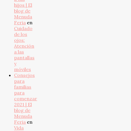
hijos | El
blog de
Menuda
Feria
en
Cuidado
de los
ojos:
Atención
a las
pantallas
y
móviles
Consejos
para
familias
para
comenzar
2021 | El
blog de
Menuda
Feria
en
Vida