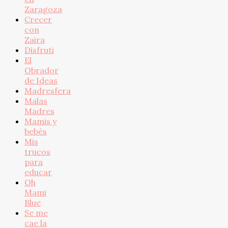
Zaragoza
Crecer
con
Zaira
Disfruti
El
Obrador
de Ideas
Madresfera
Malas
Madres
Mamis y
bebés
Mis
trucos
para
educar
Oh
Mami
Blue
Se me
cae la