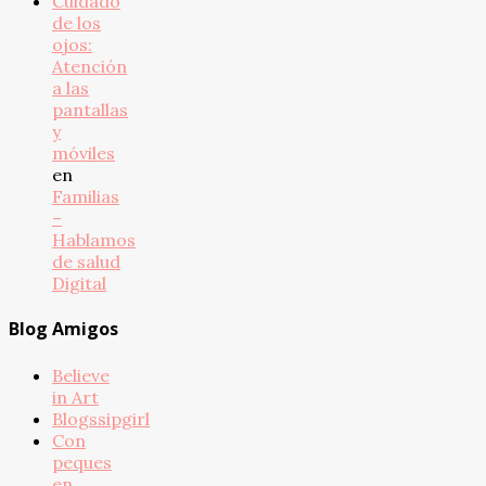
Cuidado
de los
ojos:
Atención
a las
pantallas
y
móviles
en
Familias
–
Hablamos
de salud
Digital
Blog Amigos
Believe
in Art
Blogssipgirl
Con
peques
en