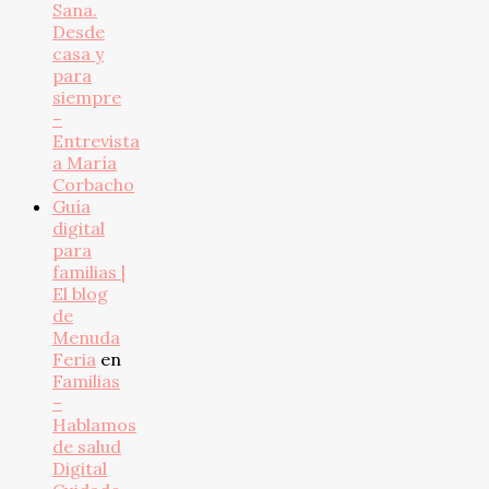
Sana.
Desde
casa y
para
siempre
–
Entrevista
a María
Corbacho
Guía
digital
para
familias |
El blog
de
Menuda
Feria
en
Familias
–
Hablamos
de salud
Digital