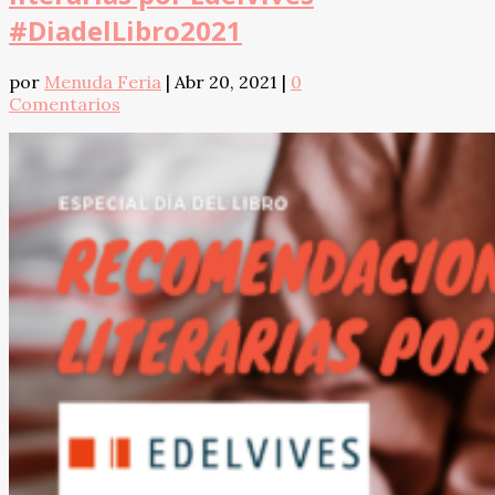
#DiadelLibro2021
por
Menuda Feria
|
Abr 20, 2021
|
0
Comentarios