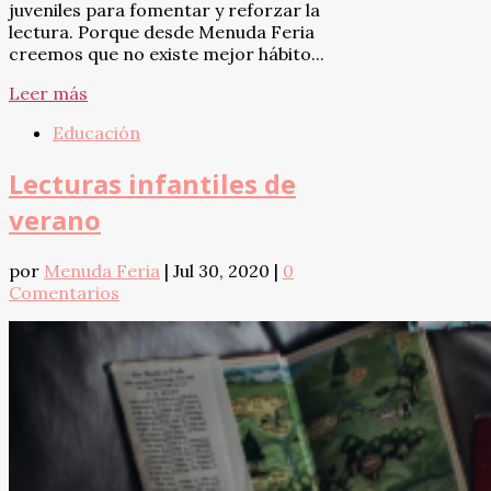
juveniles para fomentar y reforzar la
lectura. Porque desde Menuda Feria
creemos que no existe mejor hábito...
Leer más
Educación
Lecturas infantiles de
verano
por
Menuda Feria
|
Jul 30, 2020
|
0
Comentarios