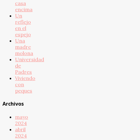
casa
encima
Un
reflejo
en el
espejo
Una
madre
molona
Universidad
de
Padres
Viviendo
con
peques
Archivos
mayo
2024
abril
2024