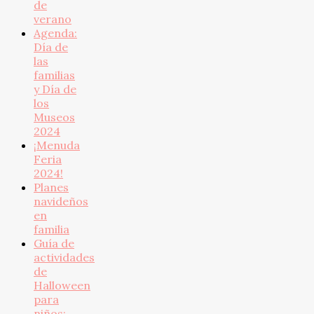
de
verano
Agenda:
Día de
las
familias
y Día de
los
Museos
2024
¡Menuda
Feria
2024!
Planes
navideños
en
familia
Guía de
actividades
de
Halloween
para
niños: