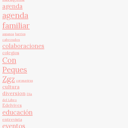
agenda
agenda
familiar
aspanoa
barrios
cabezudos
colaboraciones
colegios
Con
Peques
Zgz
coronavirus
cultura
diversion
Día
del Libro
Edelvives
educación
entrevista
eventos