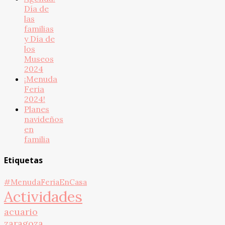
Día de
las
familias
y Día de
los
Museos
2024
¡Menuda
Feria
2024!
Planes
navideños
en
familia
Etiquetas
#MenudaFeriaEnCasa
Actividades
acuario
zaragoza