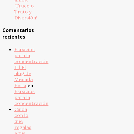
¡Truco o
Trato y
Diversión!
Comentarios
recientes
Espacios
para la
concentración
II | El
blog de
Menuda
Feria
en
Espacios
para la
concentración
Cuida
con lo
que
regalas
a tus