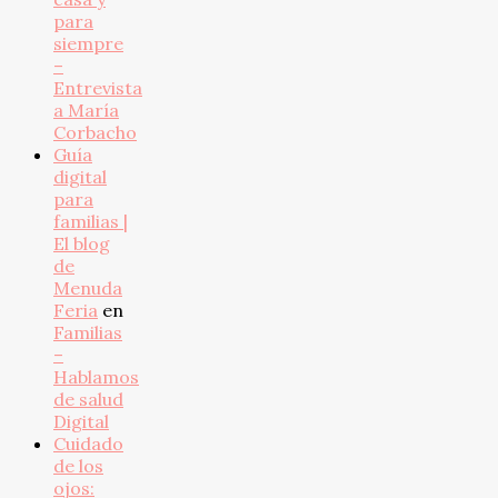
para
siempre
–
Entrevista
a María
Corbacho
Guía
digital
para
familias |
El blog
de
Menuda
Feria
en
Familias
–
Hablamos
de salud
Digital
Cuidado
de los
ojos: