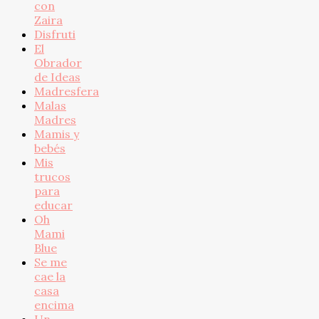
con
Zaira
Disfruti
El
Obrador
de Ideas
Madresfera
Malas
Madres
Mamis y
bebés
Mis
trucos
para
educar
Oh
Mami
Blue
Se me
cae la
casa
encima
Un