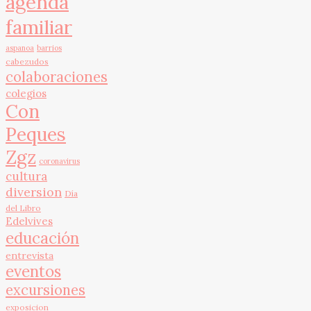
agenda
familiar
aspanoa
barrios
cabezudos
colaboraciones
colegios
Con
Peques
Zgz
coronavirus
cultura
diversion
Día
del Libro
Edelvives
educación
entrevista
eventos
excursiones
exposicion