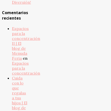
Diversión!
Comentarios
recientes
Espacios
para la
concentración
II | El
blog de
Menuda
Feria
en
Espacios
para la
concentración
Cuida
con lo
que
regalas
a tus
hijos | El
blog de