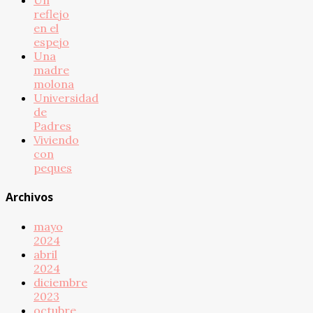
reflejo
en el
espejo
Una
madre
molona
Universidad
de
Padres
Viviendo
con
peques
Archivos
mayo
2024
abril
2024
diciembre
2023
octubre