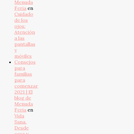
Menuda
Feria
en
Cuidado
de los
ojos:
Atención
a las
pantallas
y
móviles
Consejos
para
familias
para
comenzar
2021 | El
blog de
Menuda
Feria
en
Vida
Sana.
Desde
casa y