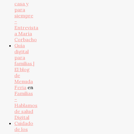
casa y
para
siempre
–
Entrevista
a María
Corbacho
Guía
digital
para
familias |
El blog
de
Menuda
Feria
en
Familias
–
Hablamos
de salud
Digital
Cuidado
de los