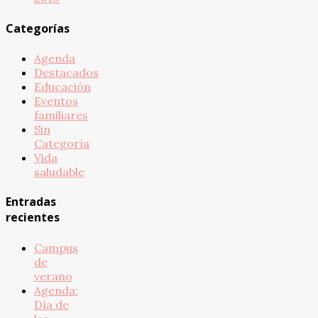
Categorías
Agenda
Destacados
Educación
Eventos
familiares
Sin
Categoría
Vida
saludable
Entradas
recientes
Campus
de
verano
Agenda:
Día de