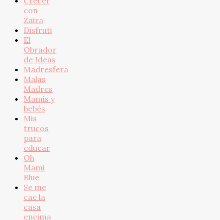
Crecer
con
Zaira
Disfruti
El
Obrador
de Ideas
Madresfera
Malas
Madres
Mamis y
bebés
Mis
trucos
para
educar
Oh
Mami
Blue
Se me
cae la
casa
encima