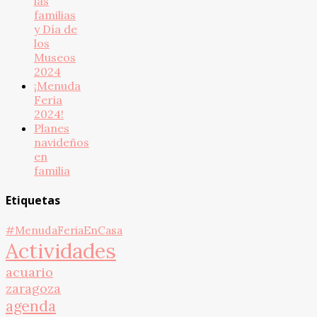
las
familias
y Día de
los
Museos
2024
¡Menuda
Feria
2024!
Planes
navideños
en
familia
Etiquetas
#MenudaFeriaEnCasa
Actividades
acuario
zaragoza
agenda