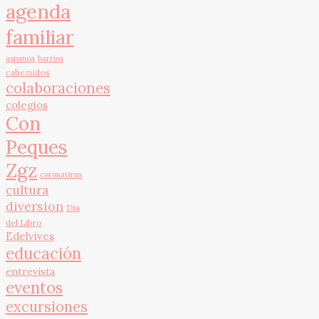
agenda
familiar
aspanoa
barrios
cabezudos
colaboraciones
colegios
Con
Peques
Zgz
coronavirus
cultura
diversion
Día
del Libro
Edelvives
educación
entrevista
eventos
excursiones