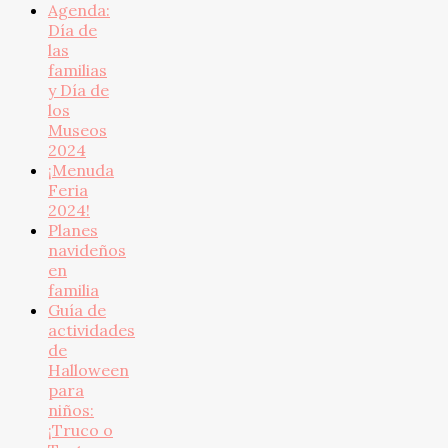
Agenda:
Día de
las
familias
y Día de
los
Museos
2024
¡Menuda
Feria
2024!
Planes
navideños
en
familia
Guía de
actividades
de
Halloween
para
niños:
¡Truco o