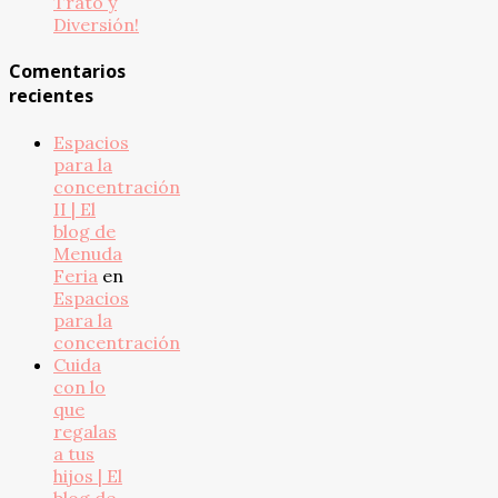
Trato y
Diversión!
Comentarios
recientes
Espacios
para la
concentración
II | El
blog de
Menuda
Feria
en
Espacios
para la
concentración
Cuida
con lo
que
regalas
a tus
hijos | El