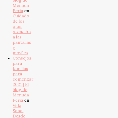
blog de
Menuda
Feria
en
Cuidado
de los
ojos:
Atención
a las
pantallas
y
móviles
Consejos
para
familias
para
comenzar
2021 | El
blog de
Menuda
Feria
en
Vida
Sana.
Desde