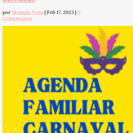
por
Menuda Feria
|
Feb 17, 2023
|
0
Comentarios