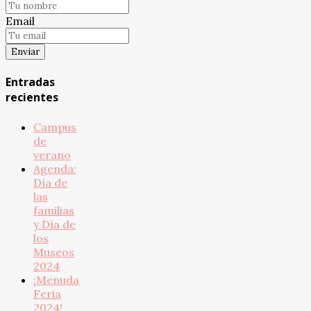
Email
Entradas
recientes
Campus
de
verano
Agenda:
Día de
las
familias
y Día de
los
Museos
2024
¡Menuda
Feria
2024!