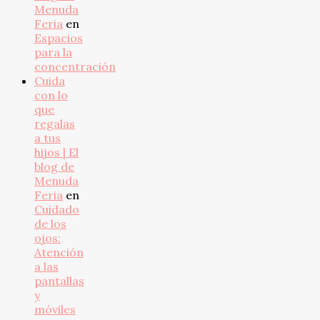
Menuda
Feria
en
Espacios
para la
concentración
Cuida
con lo
que
regalas
a tus
hijos | El
blog de
Menuda
Feria
en
Cuidado
de los
ojos:
Atención
a las
pantallas
y
móviles