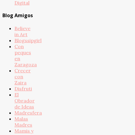
Digital
Blog Amigos
Believe
in Art
Blogssipgirl
Con
peques
en
Zaragoza
Crecer
con
Zaira
Disfruti
El
Obrador
de Ideas
Madresfera
Malas
Madres
Mamis y