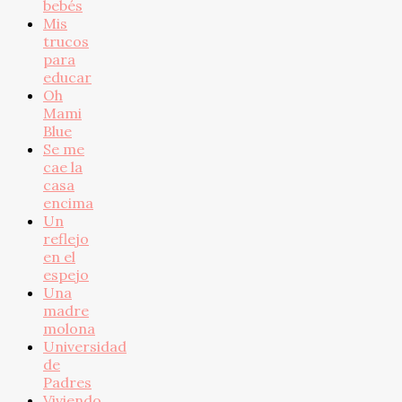
bebés
Mis
trucos
para
educar
Oh
Mami
Blue
Se me
cae la
casa
encima
Un
reflejo
en el
espejo
Una
madre
molona
Universidad
de
Padres
Viviendo