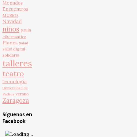
Menudos
Encuentros
MUSEO
Navidad
niños
paula
cibernautica
Planes
Salud
salud digital
solidario
talleres
teatro
tecnología
Universidad de
verano
Padres
Zaragoza
Síguenos en
Facebook