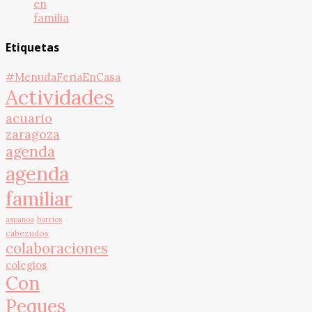
en
familia
Etiquetas
#MenudaFeriaEnCasa
Actividades
acuario
zaragoza
agenda
agenda
familiar
aspanoa
barrios
cabezudos
colaboraciones
colegios
Con
Peques