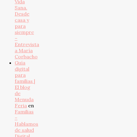
Vida
Sana.
Desde
casa y
para
siempre
–
Entrevista
a María
Corbacho
Guía
digital
para
familias |
El blog
de
Menuda
Feria
en
Familias
–
Hablamos
de salud
Digital