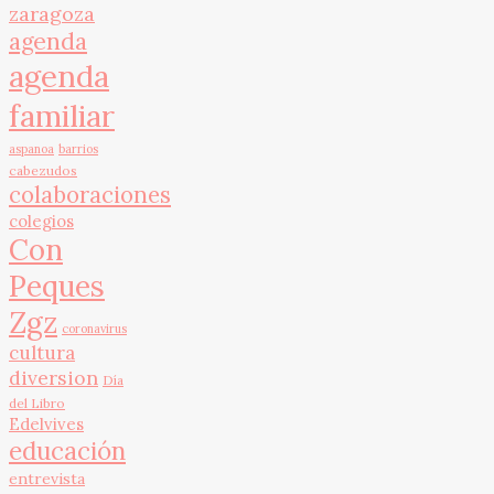
zaragoza
agenda
agenda
familiar
aspanoa
barrios
cabezudos
colaboraciones
colegios
Con
Peques
Zgz
coronavirus
cultura
diversion
Día
del Libro
Edelvives
educación
entrevista