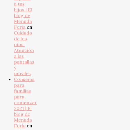
a tus
hijos | El
blog de
Menuda
Feria
en
Cuidado
de los
ojos:
Atención
a las
pantallas
y
móviles
Consejos
para
familias
para
comenzar
2021 | El
blog de
Menuda
Feria
en