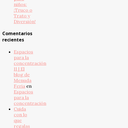
niños:
¡Truco o
Trato y
Diversión!
Comentarios
recientes
Espacios
para la
concentración
II | El
blog de
Menuda
Feria
en
Espacios
para la
concentración
Cuida
con lo
que
regalas