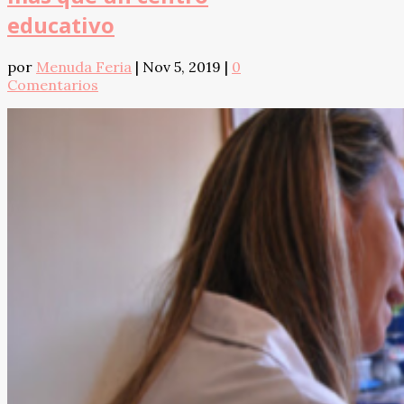
educativo
por
Menuda Feria
|
Nov 5, 2019
|
0
Comentarios