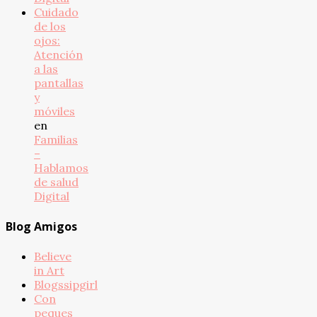
Cuidado
de los
ojos:
Atención
a las
pantallas
y
móviles
en
Familias
–
Hablamos
de salud
Digital
Blog Amigos
Believe
in Art
Blogssipgirl
Con
peques