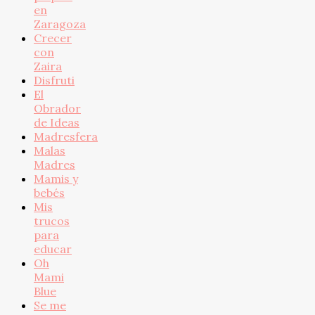
en
Zaragoza
Crecer
con
Zaira
Disfruti
El
Obrador
de Ideas
Madresfera
Malas
Madres
Mamis y
bebés
Mis
trucos
para
educar
Oh
Mami
Blue
Se me