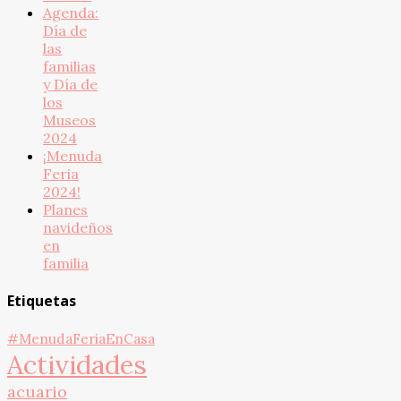
Agenda:
Día de
las
familias
y Día de
los
Museos
2024
¡Menuda
Feria
2024!
Planes
navideños
en
familia
Etiquetas
#MenudaFeriaEnCasa
Actividades
acuario