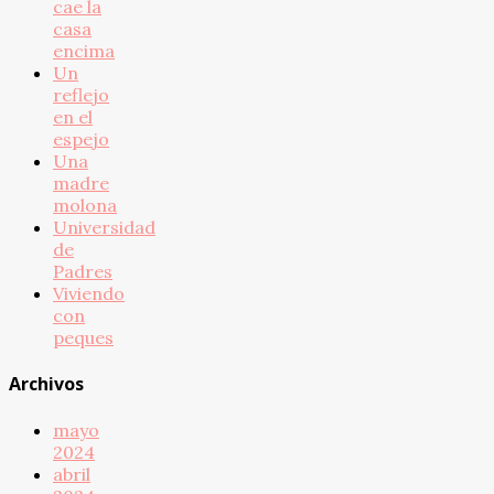
cae la
casa
encima
Un
reflejo
en el
espejo
Una
madre
molona
Universidad
de
Padres
Viviendo
con
peques
Archivos
mayo
2024
abril