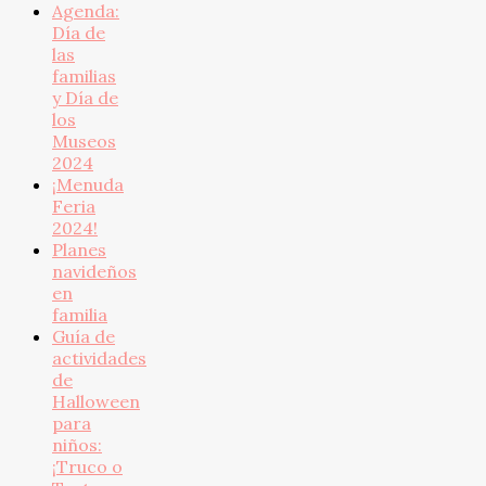
Agenda:
Día de
las
familias
y Día de
los
Museos
2024
¡Menuda
Feria
2024!
Planes
navideños
en
familia
Guía de
actividades
de
Halloween
para
niños:
¡Truco o