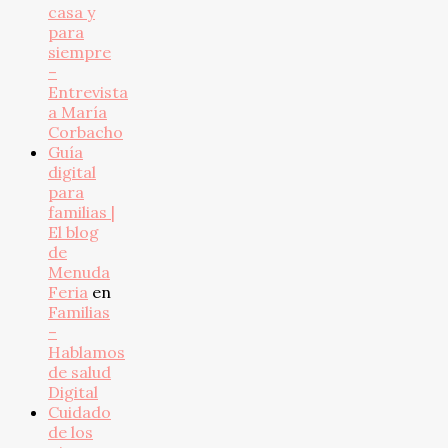
casa y
para
siempre
–
Entrevista
a María
Corbacho
Guía
digital
para
familias |
El blog
de
Menuda
Feria
en
Familias
–
Hablamos
de salud
Digital
Cuidado
de los