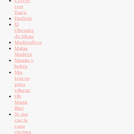
Crecer
con
Zaira
Disfruti
El
Obrador
de Ideas
Madresfera
Malas
Madres
Mamis y
bebés
Mis
trucos
para
educar
Oh
Mami
Blue
Se me
cae la
casa
encima