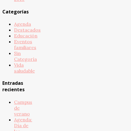
Categorías
Agenda
Destacados
Educación
Eventos
familiares
Sin
Categoría
Vida
saludable
Entradas
recientes
Campus
de
verano
Agenda:
Día de