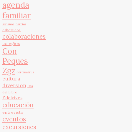
agenda
familiar
aspanoa
barrios
cabezudos
colaboraciones
colegios
Con
Peques
Zgz
coronavirus
cultura
diversion
Día
del Libro
Edelvives
educación
entrevista
eventos
excursiones