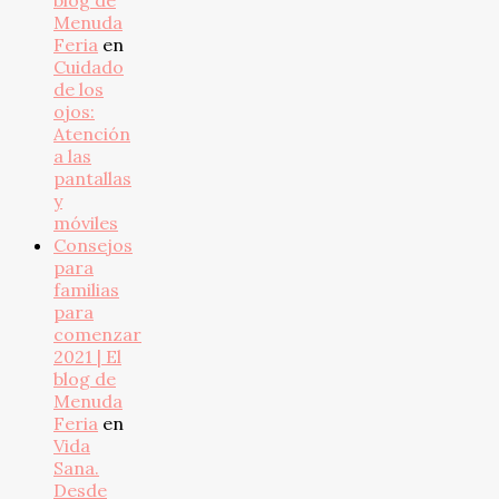
blog de
Menuda
Feria
en
Cuidado
de los
ojos:
Atención
a las
pantallas
y
móviles
Consejos
para
familias
para
comenzar
2021 | El
blog de
Menuda
Feria
en
Vida
Sana.
Desde