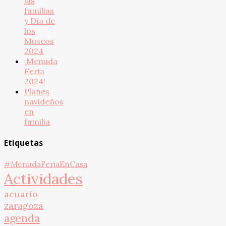
las
familias
y Día de
los
Museos
2024
¡Menuda
Feria
2024!
Planes
navideños
en
familia
Etiquetas
#MenudaFeriaEnCasa
Actividades
acuario
zaragoza
agenda