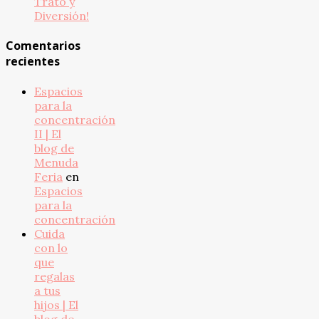
Trato y
Diversión!
Comentarios
recientes
Espacios
para la
concentración
II | El
blog de
Menuda
Feria
en
Espacios
para la
concentración
Cuida
con lo
que
regalas
a tus
hijos | El