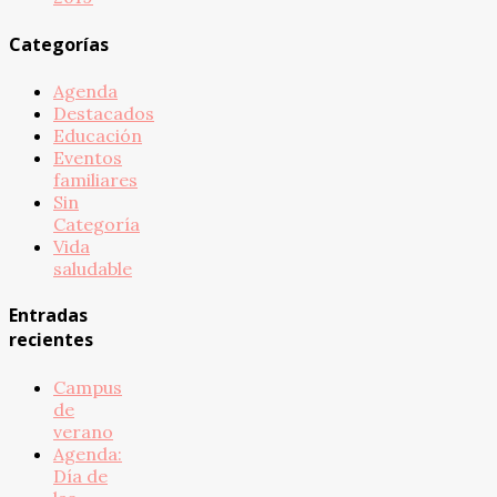
Categorías
Agenda
Destacados
Educación
Eventos
familiares
Sin
Categoría
Vida
saludable
Entradas
recientes
Campus
de
verano
Agenda:
Día de