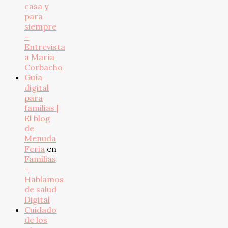
casa y
para
siempre
–
Entrevista
a María
Corbacho
Guía
digital
para
familias |
El blog
de
Menuda
Feria
en
Familias
–
Hablamos
de salud
Digital
Cuidado
de los