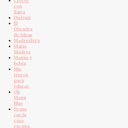
Crecer
con
Zaira
Disfruti
El
Obrador
de Ideas
Madresfera
Malas
Madres
Mamis y
bebés
Mis
trucos
para
educar
Oh
Mami
Blue
Se me
cae la
casa
encima