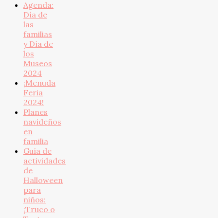
Agenda:
Día de
las
familias
y Día de
los
Museos
2024
¡Menuda
Feria
2024!
Planes
navideños
en
familia
Guía de
actividades
de
Halloween
para
niños:
¡Truco o