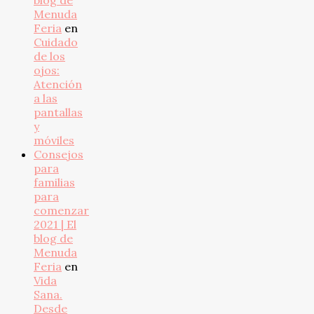
blog de
Menuda
Feria
en
Cuidado
de los
ojos:
Atención
a las
pantallas
y
móviles
Consejos
para
familias
para
comenzar
2021 | El
blog de
Menuda
Feria
en
Vida
Sana.
Desde