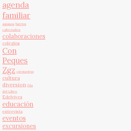
agenda
familiar
aspanoa
barrios
cabezudos
colaboraciones
colegios
Con
Peques
Zgz
coronavirus
cultura
diversion
Día
del Libro
Edelvives
educación
entrevista
eventos
excursiones