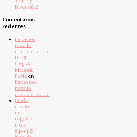
Trato y
Diversión!
Comentarios
recientes
Espacios
para la
concentración
II | El
blog de
Menuda
Feria
en
Espacios
para la
concentración
Cuida
con lo
que
regalas
a tus
hijos | El