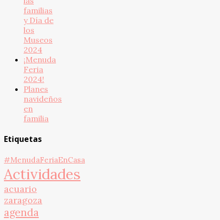
las
familias
y Día de
los
Museos
2024
¡Menuda
Feria
2024!
Planes
navideños
en
familia
Etiquetas
#MenudaFeriaEnCasa
Actividades
acuario
zaragoza
agenda