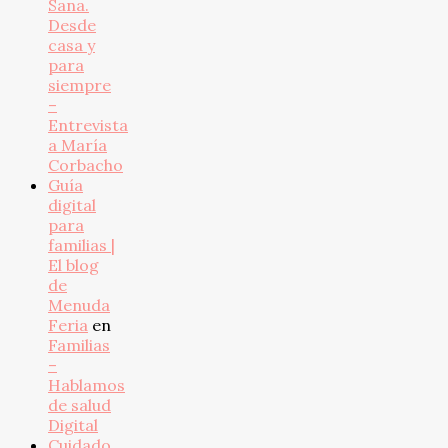
Sana.
Desde
casa y
para
siempre
–
Entrevista
a María
Corbacho
Guía
digital
para
familias |
El blog
de
Menuda
Feria
en
Familias
–
Hablamos
de salud
Digital
Cuidado