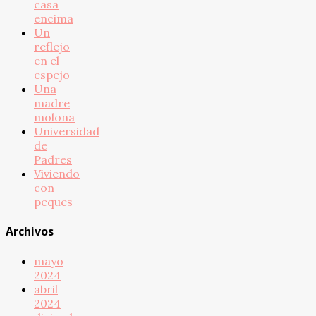
casa
encima
Un
reflejo
en el
espejo
Una
madre
molona
Universidad
de
Padres
Viviendo
con
peques
Archivos
mayo
2024
abril
2024