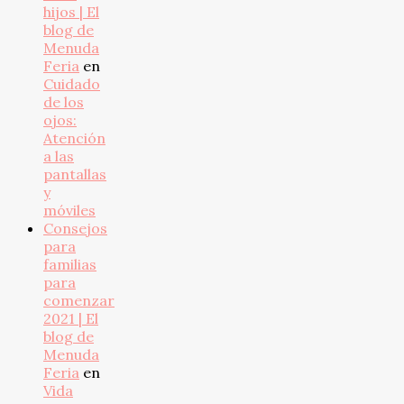
hijos | El
blog de
Menuda
Feria
en
Cuidado
de los
ojos:
Atención
a las
pantallas
y
móviles
Consejos
para
familias
para
comenzar
2021 | El
blog de
Menuda
Feria
en
Vida