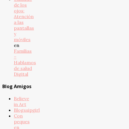
de los
ojos:
Atención
a las
pantallas
y
móviles
en
Familias
–
Hablamos
de salud
Digital
Blog Amigos
Believe
in Art
Blogssipgirl
Con
peques
en