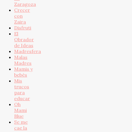
Zaragoza
Crecer
con
Zaira
Disfruti
El
Obrador
de Ideas
Madresfera
Malas
Madres
Mamis y
bebés
Mis
trucos
para
educar
Oh
Mami
Blue
Se me
cae la