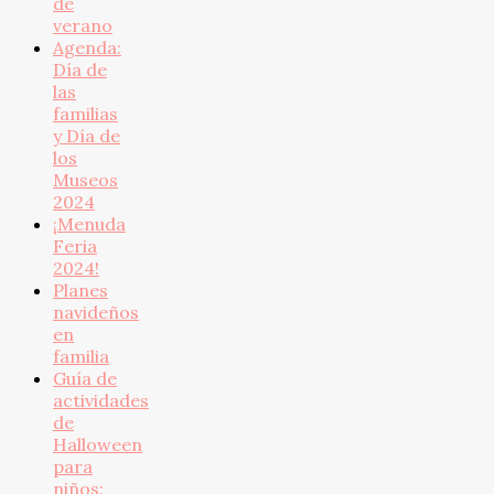
de
verano
Agenda:
Día de
las
familias
y Día de
los
Museos
2024
¡Menuda
Feria
2024!
Planes
navideños
en
familia
Guía de
actividades
de
Halloween
para
niños: