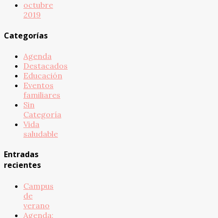
octubre
2019
Categorías
Agenda
Destacados
Educación
Eventos
familiares
Sin
Categoría
Vida
saludable
Entradas
recientes
Campus
de
verano
Agenda: