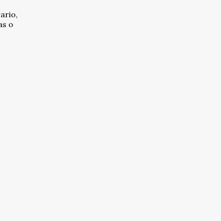
ario,
as o