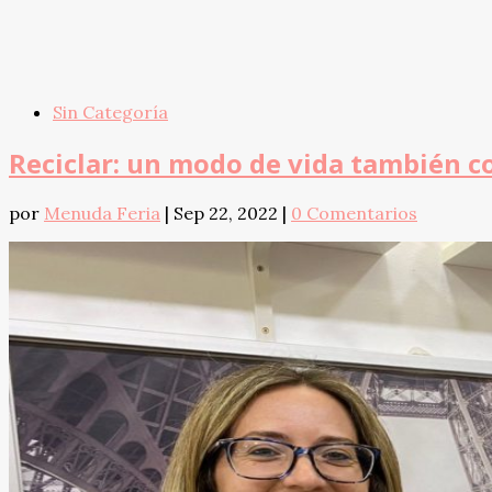
Sin Categoría
Reciclar: un modo de vida también c
por
Menuda Feria
|
Sep 22, 2022
|
0 Comentarios