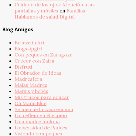
Cuidado de los ojos: Atención a las
pantallas y móviles
en
Familias –
Hablamos de salud Digital
Blog Amigos
Believe in Art
Blogssipgirl
Con peques en Zaragoza
Crecer con Zaira
Disfruti
El Obrador de Ideas
Madresfera
Malas Madres
Mamis y bebés
Mis trucos para educar
Oh Mami Blue
Se me cae la casa encima
Un reflejo en el espejo
Una madre molona
Universidad de Padres
Viviendo con peques