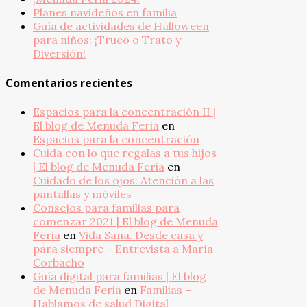
Planes navideños en familia
Guía de actividades de Halloween
para niños: ¡Truco o Trato y
Diversión!
Comentarios recientes
Espacios para la concentración II |
El blog de Menuda Feria
en
Espacios para la concentración
Cuida con lo que regalas a tus hijos
| El blog de Menuda Feria
en
Cuidado de los ojos: Atención a las
pantallas y móviles
Consejos para familias para
comenzar 2021 | El blog de Menuda
Feria
en
Vida Sana. Desde casa y
para siempre – Entrevista a María
Corbacho
Guía digital para familias | El blog
de Menuda Feria
en
Familias –
Hablamos de salud Digital