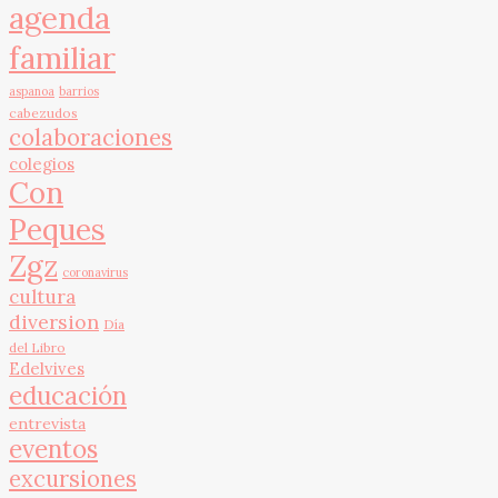
agenda
familiar
aspanoa
barrios
cabezudos
colaboraciones
colegios
Con
Peques
Zgz
coronavirus
cultura
diversion
Día
del Libro
Edelvives
educación
entrevista
eventos
excursiones