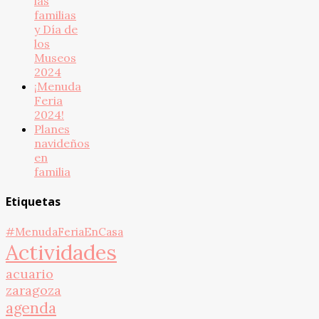
las
familias
y Día de
los
Museos
2024
¡Menuda
Feria
2024!
Planes
navideños
en
familia
Etiquetas
#MenudaFeriaEnCasa
Actividades
acuario
zaragoza
agenda