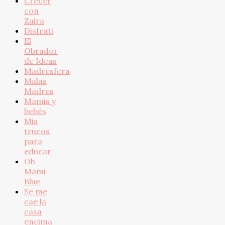
Crecer
con
Zaira
Disfruti
El
Obrador
de Ideas
Madresfera
Malas
Madres
Mamis y
bebés
Mis
trucos
para
educar
Oh
Mami
Blue
Se me
cae la
casa
encima