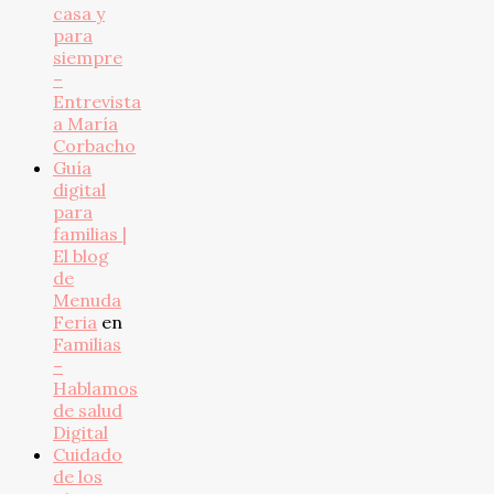
casa y
para
siempre
–
Entrevista
a María
Corbacho
Guía
digital
para
familias |
El blog
de
Menuda
Feria
en
Familias
–
Hablamos
de salud
Digital
Cuidado
de los