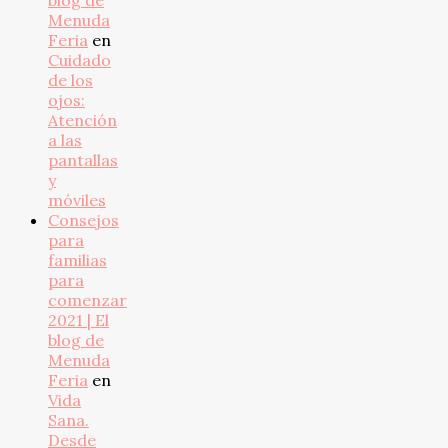
blog de
Menuda
Feria
en
Cuidado
de los
ojos:
Atención
a las
pantallas
y
móviles
Consejos
para
familias
para
comenzar
2021 | El
blog de
Menuda
Feria
en
Vida
Sana.
Desde