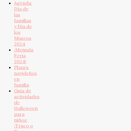
Agenda:
Día de
las
familias
y Día de
los
Museos
2024
¡Menuda
Feria
2024!
Planes
navideños
en
familia
Guía de
actividades
de
Halloween
para
niños:
¡Truco o