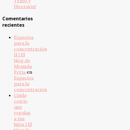
Trato y
Diversión!
Comentarios
recientes
Espacios
para la
concentración
II | El
blog de
Menuda
Feria
en
Espacios
para la
concentración
Cuida
con lo
que
regalas
a tus
hijos | El