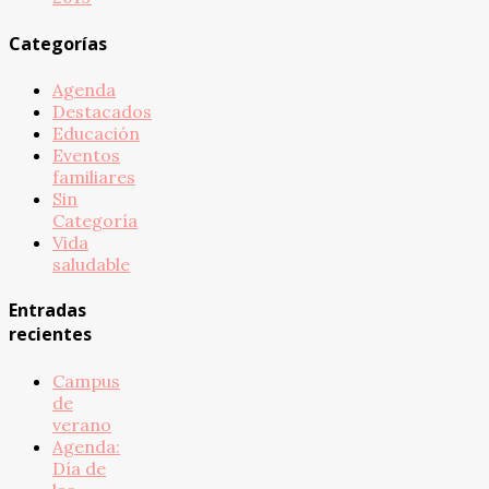
Categorías
Agenda
Destacados
Educación
Eventos
familiares
Sin
Categoría
Vida
saludable
Entradas
recientes
Campus
de
verano
Agenda:
Día de